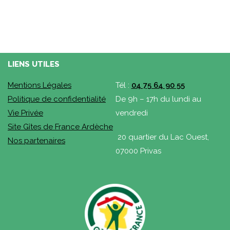
LIENS UTILES
Mentions Légales
Tél :
04 75 64 90 55
Politique de confidentialité
De 9h – 17h du lundi au
Vie Privée
vendredi
Site Gîtes de France Ardèche
20 quartier du Lac Ouest,
Nos partenaires
07000 Privas